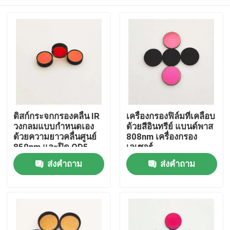
ดิสก์กระจกกรองคลื่น IR
เครื่องกรองฟิล์มที่เคลือบ
วงกลมแบบกําหนดเอง
ด้วยสีอินทรีย์ แบนด์พาส
ด้วยความยาวคลื่นศูนย์
808nm เครื่องกรอง
850nm และปิด OD5
เลเซอร์
200-1100nm
บ้าน
ส่งคำถาม
ส่งคำถาม
ผลิตภัณฑ์
วิดีโอ