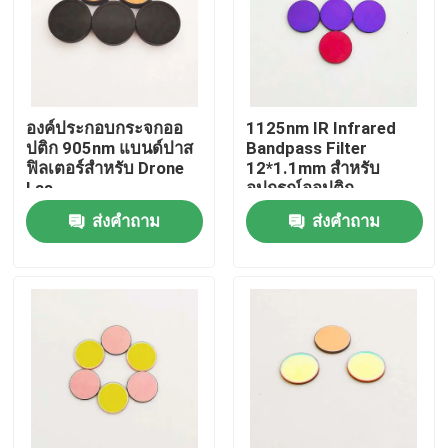
เกี่ยวกับเรา
ทัวร์โรงงาน
องค์ประกอบกระจกออ
1125nm IR Infrared
ปติก 905nm แบนด์ปาส
Bandpass Filter
ฟิลเตอร์สําหรับ Drone
12*1.1mm สําหรับ
ควบคุมคุณภาพ
Las
อุปกรณ์ออปติก
ส่งคำถาม
ส่งคำถาม
ติดต่อเรา
ขออ้าง
เครื่องกรองแผงไฟฟ้า
ฟลูเรสเซนซ์ แบนด์ปาสฟิลเตอร์