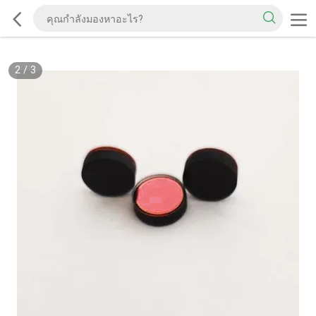
2
/
3