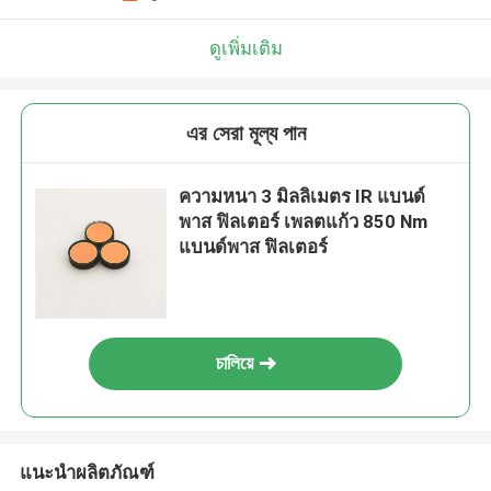
ดูเพิ่มเติม
এর সেরা মূল্য পান
ความหนา 3 มิลลิเมตร IR แบนด์
พาส ฟิลเตอร์ เพลตแก้ว 850 Nm
แบนด์พาส ฟิลเตอร์
চালিয়ে
แนะนำผลิตภัณฑ์