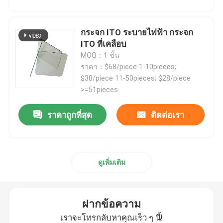
เกี่ยวกับเรา
กระจก ITO ระบายไฟฟ้า กระจก
ITO ที่เคลือบ
MOQ：1 ชิ้น
ทัวร์โรงงาน
ราคา：$68/piece 1-10pieces;
$38/piece 11-50pieces; $28/piece
>=51pieces
ควบคุมคุณภาพ
ราคาถูกที่สุด
ติดต่อเรา
ติดต่อเรา
ขออ้าง
ดูเพิ่มเติม
เครื่องกรองแผงไฟฟ้า
ฝากข้อความ
เราจะโทรกลับหาคุณเร็ว ๆ นี้!
ฟลูเรสเซนซ์ แบนด์ปาสฟิลเตอร์