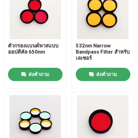
เกี่ยวกับเรา
ทัวร์โรงงาน
ตัวกรองแบนด์พาสแบบ
532nm Narrow
ออปติคัล 650nm
Bandpass Filter สําหรับ
ควบคุมคุณภาพ
เลเซอร์
ส่งคำถาม
ส่งคำถาม
ติดต่อเรา
ขออ้าง
เครื่องกรองแผงไฟฟ้า
ฟลูเรสเซนซ์ แบนด์ปาสฟิลเตอร์