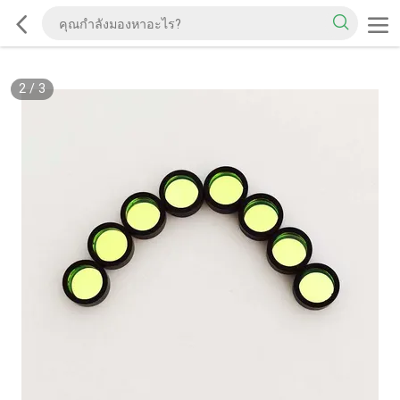
2
/
3