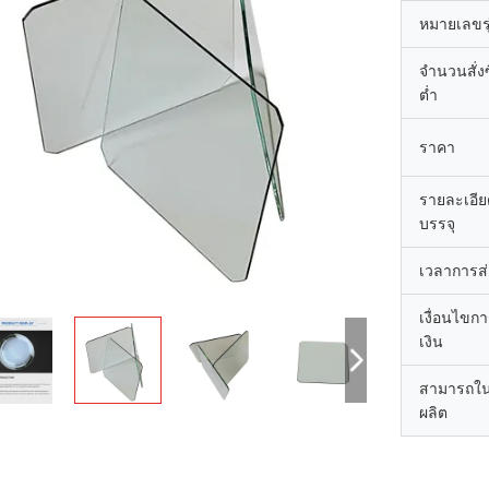
หมายเลขรุ
จำนวนสั่งซื
ต่ำ
ราคา
รายละเอี
บรรจุ
เวลาการส
เงื่อนไขก
เงิน
สามารถใ
ผลิต