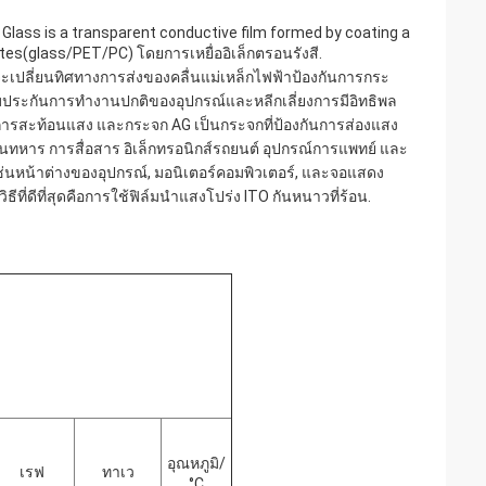
Glass is a transparent conductive film formed by coating a
ates(glass/PET/PC) โดยการเหยื่ออิเล็กตรอนรังสี.
นจะเปลี่ยนทิศทางการส่งของคลื่นแม่เหล็กไฟฟ้าป้องกันการกระ
รับประกันการทํางานปกติของอุปกรณ์และหลีกเลี่ยงการมีอิทธิพล
ันการสะท้อนแสง และกระจก AG เป็นกระจกที่ป้องกันการส่องแสง
ยในทหาร การสื่อสาร อิเล็กทรอนิกส์รถยนต์ อุปกรณ์การแพทย์ และ
เช่นหน้าต่างของอุปกรณ์, มอนิเตอร์คอมพิวเตอร์, และจอแสดง
ีที่ดีที่สุดคือการใช้ฟิล์มนําแสงโปร่ง ITO กันหนาวที่ร้อน.
อุณหภูมิ/
เรฟ
ทาเว
°C