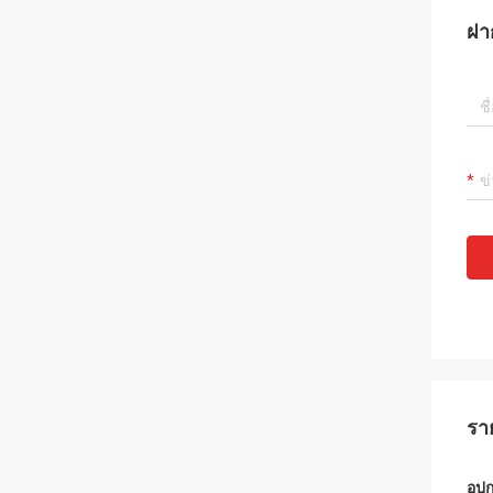
ฝา
รา
อุป