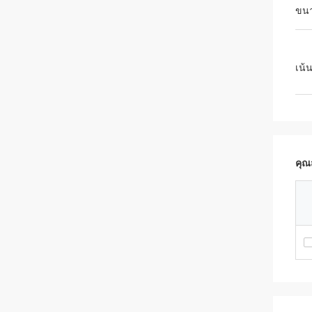
ขน
เน้
คุณ