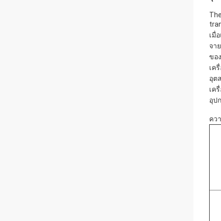
The
tra
เมื
จาย
ของ
เคร
อุต
เคร
อุป
ควา