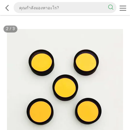
2
/
3