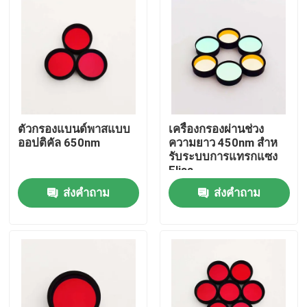
เกี่ยวกับเรา
ทัวร์โรงงาน
ควบคุมคุณภาพ
ตัวกรองแบนด์พาสแบบ
เครื่องกรองผ่านช่วง
ออปติคัล 650nm
ความยาว 450nm สําห
รับระบบการแทรกแซง
ติดต่อเรา
Elisa
ส่งคำถาม
ส่งคำถาม
ขออ้าง
เครื่องกรองแผงไฟฟ้า
ฟลูเรสเซนซ์ แบนด์ปาสฟิลเตอร์