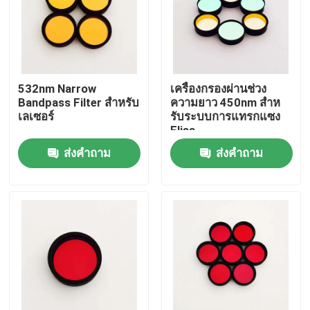
เกี่ยวกับเรา
ทัวร์โรงงาน
532nm Narrow
เครื่องกรองผ่านช่วง
Bandpass Filter สําหรับ
ความยาว 450nm สําห
เลเซอร์
รับระบบการแทรกแซง
ควบคุมคุณภาพ
Elisa
ส่งคำถาม
ส่งคำถาม
ติดต่อเรา
ขออ้าง
เครื่องกรองแผงไฟฟ้า
ฟลูเรสเซนซ์ แบนด์ปาสฟิลเตอร์