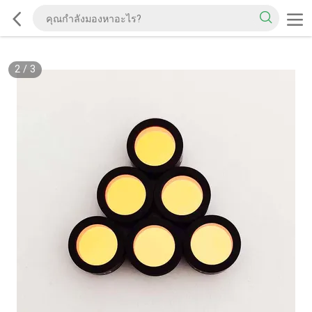
2
/
3