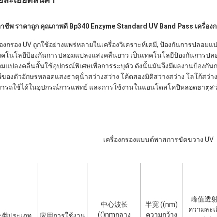
อาชีพ ราคาถูก คุณภาพดี Bp340 Enzyme Standard UV Band Pass เครื่องก
ื่องกรอง UV ถูกใช้อย่างแพร่หลายในเครื่องวิเคราะห์เคมี, ป้องกันการปล
เทคโนโลยีป้องกันการปลอมแปลงแสงคลื่นยาว เป็นเทคโนโลยีป้องกันการปลอม
มแปลงคลื่นสั้นใช้อุปกรณ์พิเศษเพื่อการระบุตัว ดังนั้นมันจึงมีผลงานป้อง
พ์ของตัวอักษรหลอดแสงธาตุน้ําสว่างสว่าง โค้ดสองมิติสว่างสว่าง โลโก้สว่า
ารถใช้ได้ในอุปกรณ์การแพทย์ และการใช้งานในแอนโดสโคปีหลอดธาตุสว่า
เครื่องกรองแบนด์พาสการขัดขวาง UV
峰值透
中心波长
半宽 ((
nm)
ความละเอ
(()
nm
กลาง
ความกว้าง
类ประเภท
应用
การใช้งาน