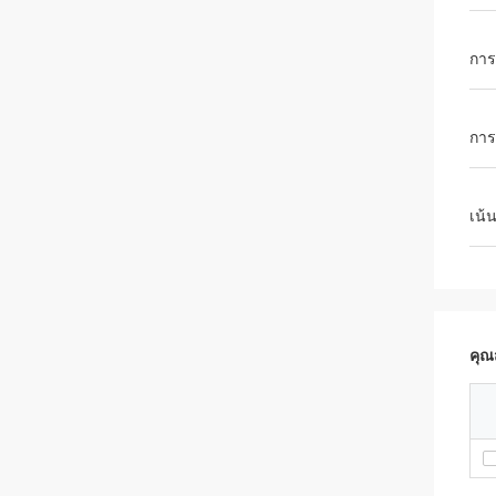
การป
การ
เน้
คุณ