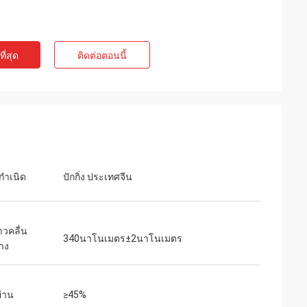
ี่สุด
ติดต่อตอนนี้
กำเนิด
ปักกิ่ง ประเทศจีน
วคลื่น
340นาโนเมตร±2นาโนเมตร
าง
ผ่าน
≥45%