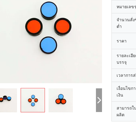
หมายเลขรุ
จำนวนสั่งซื
ต่ำ
ราคา
รายละเอี
บรรจุ
เวลาการส
เงื่อนไขก
เงิน
สามารถใ
ผลิต