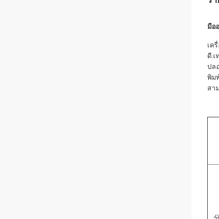
มือ
เคร
ดี.
ปลอ
พิม
สาม
分