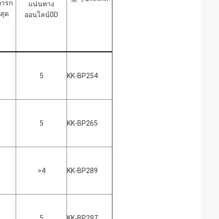
การก
แน่นทาง
สุด
ออนไลน์0D
5
KK-BP254
5
KK-BP265
>4
KK-BP289
5
KK-BP297