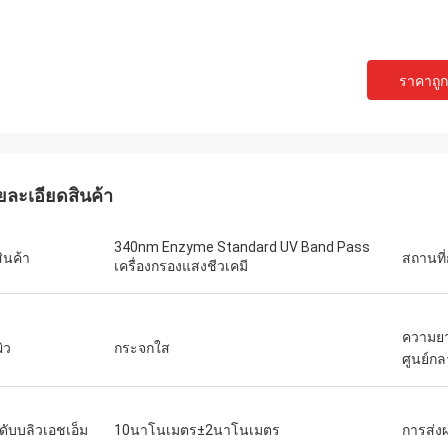
ราคาถูกท
ยละเอียดสินค้า
340nm Enzyme Standard UV Band Pass
สินค้า
สถานที่
เครื่องกรองแสงชีวเคมี
ความยา
ผิว
กระจกใส
ศูนย์กล
ดับบลิวเอชเอ็ม
10นาโนเมตร±2นาโนเมตร
การส่ง