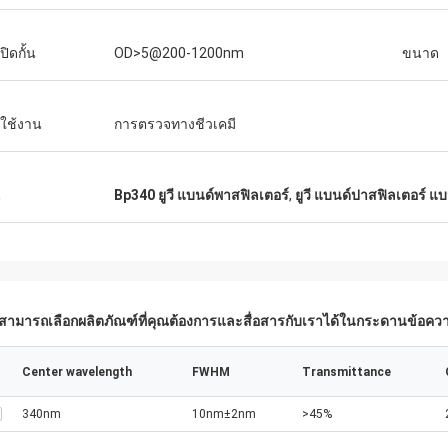
ิดกั้น
OD>5@200-1200nm
ขนาด
ใช้งาน
การตรวจทางชีวเคมี
น
Bp340 ยูวี แบนด์พาสฟิลเตอร์
,
ยูวี แบนด์ปาสฟิลเตอร์ แ
สามารถเลือกผลิตภัณฑ์ที่คุณต้องการและสื่อสารกับเราได้ในกระดานข้อคว
Center wavelength
FWHM
Transmittance
340nm
10nm±2nm
>45%