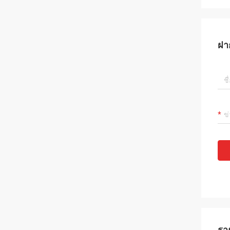
ฝา
รา