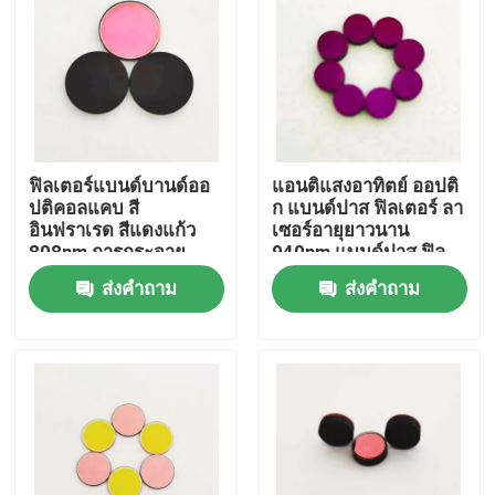
เกี่ยวกับเรา
ทัวร์โรงงาน
ฟิลเตอร์แบนด์บานด์ออ
แอนติแสงอาทิตย์ ออปติ
ควบคุมคุณภาพ
ปติคอลแคบ สี
ก แบนด์ปาส ฟิลเตอร์ ลา
อินฟราเรด สีแดงแก้ว
เซอร์อายุยาวนาน
808nm การกระจาย
940nm แบนด์ปาส ฟิล
ติดต่อเรา
เสียงสูง
เตอร์
ส่งคำถาม
ส่งคำถาม
ขออ้าง
เครื่องกรองแผงไฟฟ้า
ฟลูเรสเซนซ์ แบนด์ปาสฟิลเตอร์