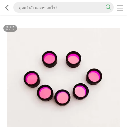
2
/
3